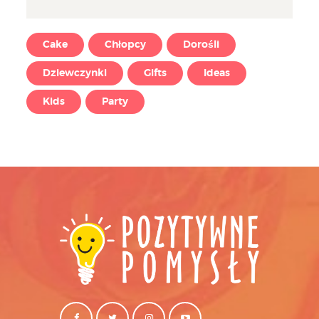
Cake
Chłopcy
Dorośli
Dziewczynki
Gifts
Ideas
Kids
Party