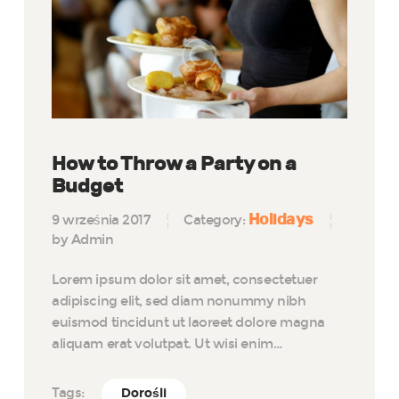
How to Throw a Party on a
Budget
Holidays
9 września 2017
Category:
by Admin
Lorem ipsum dolor sit amet, consectetuer
adipiscing elit, sed diam nonummy nibh
euismod tincidunt ut laoreet dolore magna
aliquam erat volutpat. Ut wisi enim…
Tags:
Dorośli