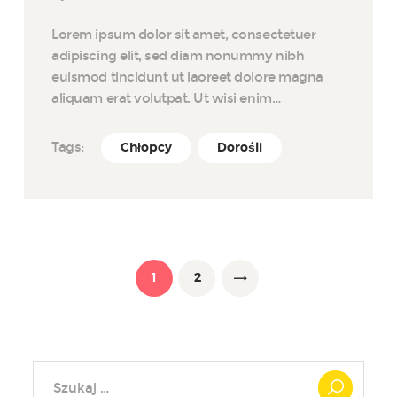
Lorem ipsum dolor sit amet, consectetuer
adipiscing elit, sed diam nonummy nibh
euismod tincidunt ut laoreet dolore magna
aliquam erat volutpat. Ut wisi enim…
Tags:
Chłopcy
Dorośli
Nawigacja po wpisach
PAGE
1
PAGE
2
>
Szukaj: