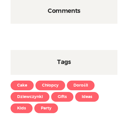
Comments
Tags
Cake
Chłopcy
Dorośli
Dziewczynki
Gifts
Ideas
Kids
Party