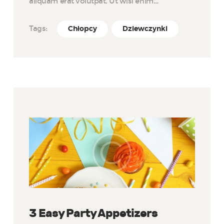
aliquam erat volutpat. Ut wisi enim…
Tags:
Chłopcy
Dziewczynki
3 Easy Party Appetizers