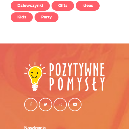
Dziewczynki
Gifts
Ideas
Kids
Party
Nawigacja