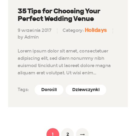
35 Tips for Choosing Your
Perfect Wedding Venue
Holidays
9 września 2017
Category:
by Admin
Lorem ipsum dolor sit amet, consectetuer
adipiscing elit, sed diam nonummy nibh
euismod tincidunt ut laoreet dolore magna
aliquam erat volutpat. Ut wisi enim…
Tags:
Dorośli
Dziewczynki
Nawigacja po wpisach
PAGE
1
PAGE
2
>