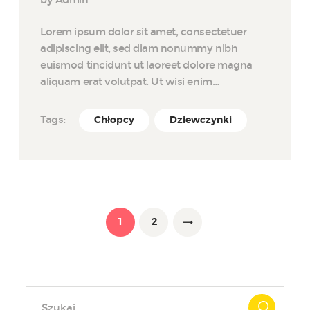
by Admin
Lorem ipsum dolor sit amet, consectetuer
adipiscing elit, sed diam nonummy nibh
euismod tincidunt ut laoreet dolore magna
aliquam erat volutpat. Ut wisi enim…
Tags:
Chłopcy
Dziewczynki
Nawigacja po wpisach
PAGE
1
PAGE
2
>
Szukaj: