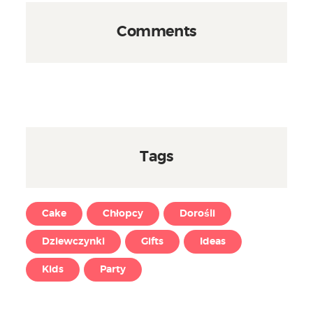
Comments
Tags
Cake
Chłopcy
Dorośli
Dziewczynki
Gifts
Ideas
Kids
Party