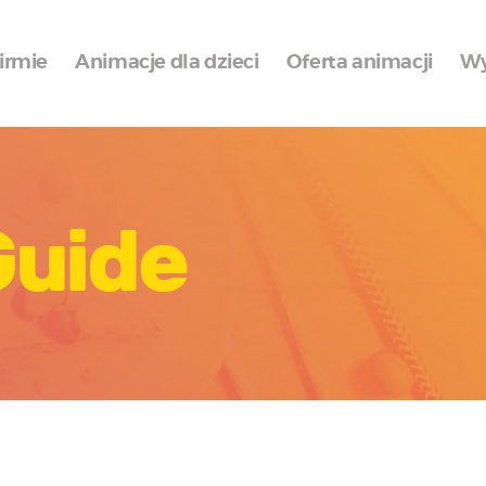
O Firmie
irmie
Animacje dla dzieci
Oferta animacji
Wy
Animacje dla dzieci
Oferta animacji
Wypożyczalnia
Wyposażenie
Guide
Galeria
Osiągnięcia
Kontakt