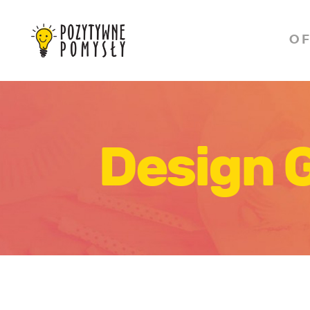
O F
Design 