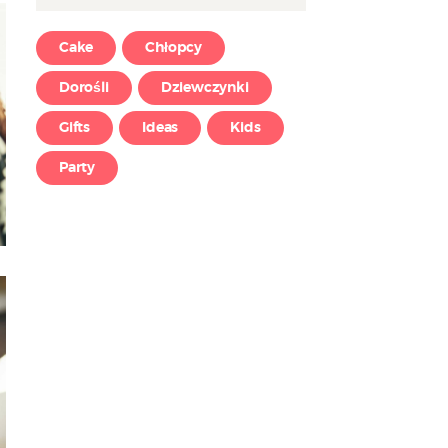
Cake
Chłopcy
Dorośli
Dziewczynki
Gifts
Ideas
Kids
Party