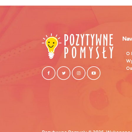
Naw
O 
Wy
Os