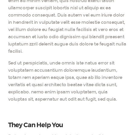
enim ad minim veniam, quis nostrud exerci tation
ullamcorper suscipit lobortis nisl ut aliquip ex ea
commodo consequat. Duis autem vel eum iriure dolor
in hendrerit in vulputate velit esse molestie consequat,
vel illum dolore eu feugiat nulla facilisis at vero eros et
accumsan et iusto odio dignissim qui blandit praesent
luptatum zzril delenit augue duis dolore te feugait nulla
facilisi.
Sed ut perspiciatis, unde omnis iste natus error sit
voluptatem accusantium doloremque laudantium,
totam rem aperiam eaque ipsa, quae ab illo inventore
veritatis et quasi architecto beatae vitae dicta sunt,
explicabo. nemo enim ipsam voluptatem, quia
voluptas sit, aspernatur aut odit aut fugit, sed quia.
They Can Help You